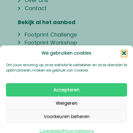
Over ons
Contact
Bekijk al het aanbod
Footprint Challenge
Footprint Workshop
Handprint Workshop
We gebruiken cookies
Handprint Lezing
Om jouw ervaring op onze website te verbeteren en onze diensten te
optimaliseren, maken we gebruik van cookies.
Nederlands
Accepteren
Weigeren
Privacy verklaring
Copyright 2023 ©
The Footprint Challenge
Voorkeuren beheren
Cookiebeleid
Privacyverklaring