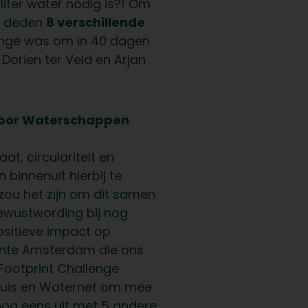
liter water nodig is?! Om
en deden
8 verschillende
enge was om in 40 dagen
Dorien ter Veld en Arjan
 voor Waterschappen
t, circulariteit en
innenuit hierbij te
zou het zijn om dit samen
ewustwording bij nog
ositieve impact op
ente Amsterdam die ons
Footprint Challenge
huis en Waternet om mee
nog eens uit met 5 andere