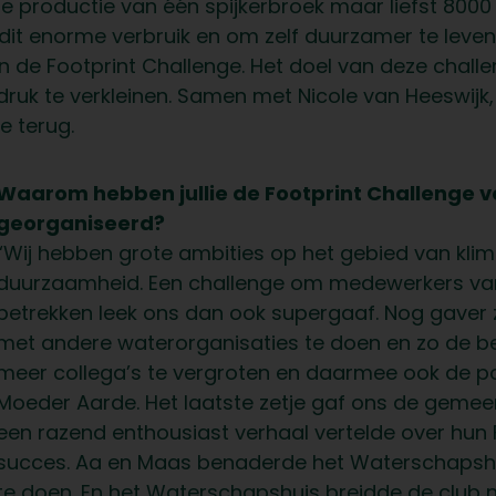
e productie van één spijkerbroek maar liefst 8000 
dit enorme verbruik en om zelf duurzamer te lev
 de Footprint Challenge. Het doel van deze chall
uk te verkleinen. Samen met Nicole van Heeswijk, 
e terug.
Waarom hebben jullie de Footprint Challenge
georganiseerd?
“Wij hebben grote ambities op het gebied van klimaa
duurzaamheid. Een challenge om medewerkers van b
betrekken leek ons dan ook supergaaf. Nog gaver 
met andere waterorganisaties te doen en zo de b
meer collega’s te vergroten en daarmee ook de p
Moeder Aarde. Het laatste zetje gaf ons de geme
een razend enthousiast verhaal vertelde over hun 
succes. Aa en Maas benaderde het Waterschaps
te doen. En het Waterschapshuis breidde de club 