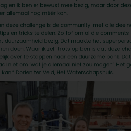
t laag en ik ben er bewust mee bezig, maar door dez
er allemaal nog méér kan.
an deze challenge is de community: met alle deel
ps en tricks te delen. Zo tof om al die comments e
t duurzaamheid bezig. Dat maakte het superpersoo
en doen. Waar ik zelf trots op ben is dat deze cha
elijk over te stappen naar een duurzame bank. Dat 
aal niet om ‘wat je allemaal niet zou mogen’. Het 
 kan.” Dorien ter Veld, Het Waterschapshuis.