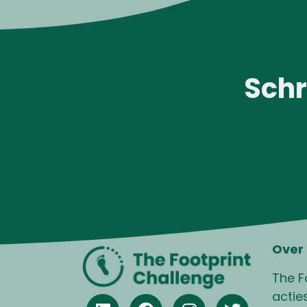
Schr
Over
The F
acties