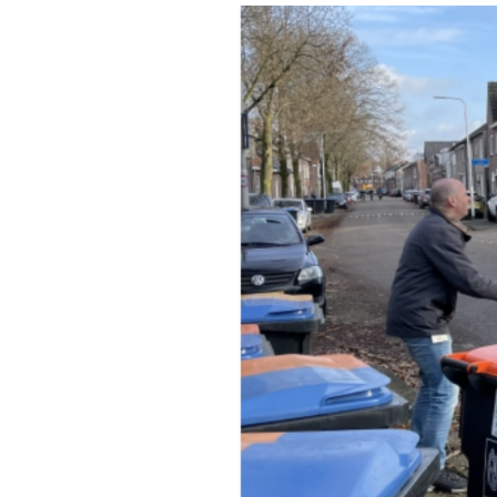
Klim
maak
camp
Betrek mede
creëer blijv