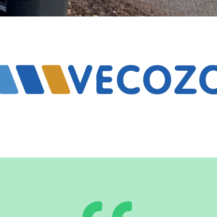
rogramma
inspireren
op voor de mogelijkheden