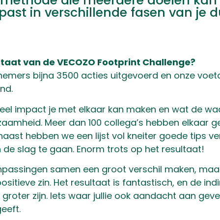
 methode die meerdere doelen kan
ast in verschillende fasen van je 
ultaat van de VECOZO Footprint Challenge?
lnemers bijna 3500 acties uitgevoerd en onze voet
nd.
eel impact je met elkaar kan maken en wat de wa
amheid. Meer dan 100 collega’s hebben elkaar ge
rnaast hebben we een lijst vol kneiter goede tips
e slag te gaan. Enorm trots op het resultaat!
npassingen samen een groot verschil maken, maar a
 positieve zin. Het resultaat is fantastisch, en de in
 groter zijn. Iets waar jullie ook aandacht aan ge
eeft.