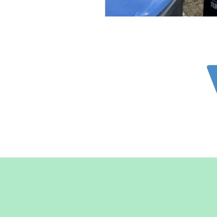
activatiep
Laat je 
Neem contact 