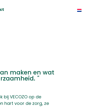
ct
 kan maken en wat
urzaamheid.
"
ok bij VECOZO op de
en hart voor de zorg, ze