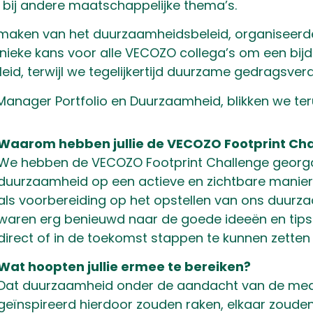
n bij andere maatschappelijke thema’s.
t maken van het duurzaamheidsbeleid, organisee
unieke kans voor alle VECOZO collega’s om een bijd
d, terwijl we tegelijkertijd duurzame gedragsvera
anager Portfolio en Duurzaamheid, blikken we ter
Waarom hebben jullie de VECOZO Footprint Ch
We hebben de VECOZO Footprint Challenge georg
duurzaamheid op een actieve en zichtbare manier “
als voorbereiding op het opstellen van ons duurz
waren erg benieuwd naar de goede ideeën en ti
direct of in de toekomst stappen te kunnen zetten 
Wat hoopten jullie ermee te bereiken?
Dat duurzaamheid onder de aandacht van de mede
geïnspireerd hierdoor zouden raken, elkaar zouden 