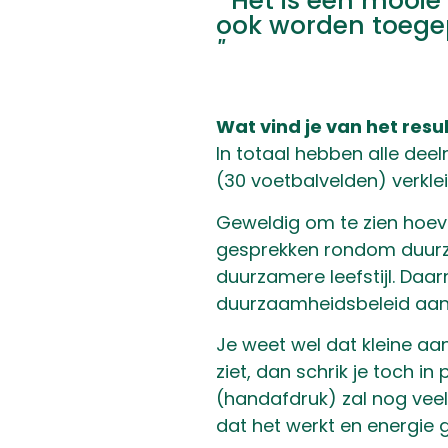
"
Het is een mooie
ook worden toegep
"
Wat vind je van het res
In totaal hebben alle dee
(30 voetbalvelden) verklei
Geweldig om te zien hoev
gesprekken rondom duurza
duurzamere leefstijl. Daa
duurzaamheidsbeleid aan d
Je weet wel dat kleine aa
ziet, dan schrik je toch in
(handafdruk) zal nog veel
dat het werkt en energie g