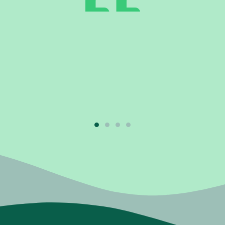
es! Fijn om samen na te denk
oplossingen."