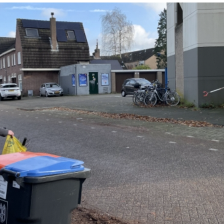
aatweek
2026:
 er meer van dan een
agneweek
werkers, verander gedrag en
ende inpact met ons
40-daagse