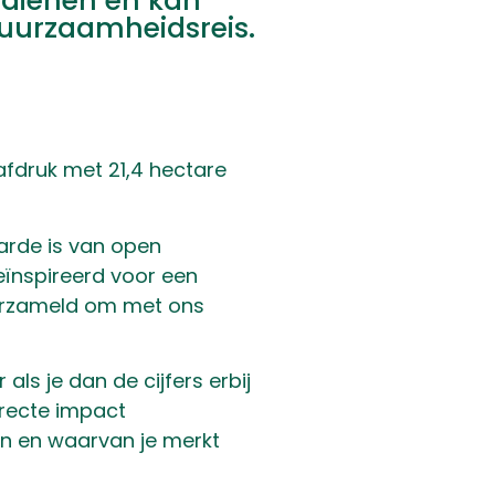
 dienen en kan
duurzaamheidsreis.
afdruk met 21,4 hectare
arde is van open
ïnspireerd voor een
 verzameld om met ons
ls je dan de cijfers erbij
directe impact
ven en waarvan je merkt